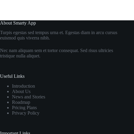
About Smarty App
Turpis egestas sed tempus urna et. Egestas diam in arcu cursus
euismod quis viverra nibh.
Nec nam aliquam sem et tortor consequat. Sed risus ultricies
tristique nulla aliquet.
Useful Links
Introduction
About Us
News and Stories
Roadmap
Pricing Plans
Privacy Policy
Important Links