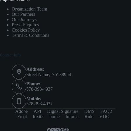
Organization Team
Our Partners
Our Journeys
Press Enquires
Cookies Policy
Terms & Conditions
Contact Info
Address:
Street Name, NY 38954
Phone:
578-393-4937
Mobile:
578-393-4937
Adobe
API
Digital Signature
DMS
FAQ2
Foxit
foxit2
home
Infoma
Rule
VDO