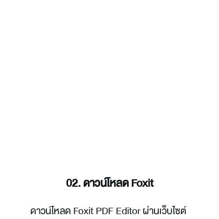
01. ดาวน์โหลดลายเซ็นอิเล็กทรอนิกส์
บุคลากร มจธ. ต้องเข้าดําเนินการยืนยันตัวตน ผ่าน
เว็บไซต์ 
https://mysign.kmutt.ac.th 
เพื่อรับชุด
การยืนยันตัวตน ประกอบด้วย 2 ส่วนคือ Root CA 
และ UserCertificate
02. ดาวน์โหลด Foxit
ดาวน์โหลด Foxit PDF Editor ผ่านเว็บไซต์ 