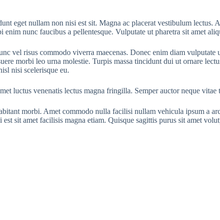
idunt eget nullam non nisi est sit. Magna ac placerat vestibulum lectus.
orbi enim nunc faucibus a pellentesque. Vulputate ut pharetra sit amet ali
c vel risus commodo viverra maecenas. Donec enim diam vulputate ut pha
osuere morbi leo urna molestie. Turpis massa tincidunt dui ut ornare lec
sl nisi scelerisque eu.
 amet luctus venenatis lectus magna fringilla. Semper auctor neque vitae
 habitant morbi. Amet commodo nulla facilisi nullam vehicula ipsum a 
st sit amet facilisis magna etiam. Quisque sagittis purus sit amet volut