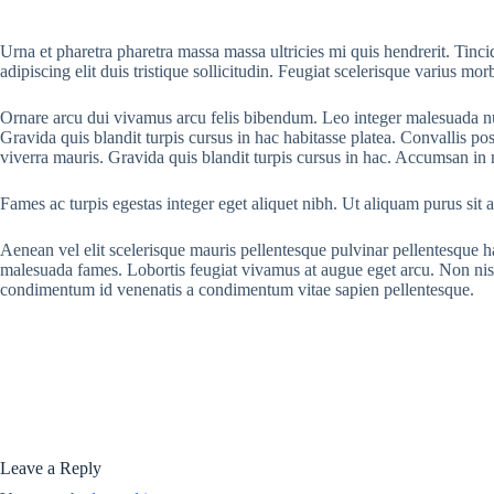
Urna et pharetra pharetra massa massa ultricies mi quis hendrerit. Tinc
adipiscing elit duis tristique sollicitudin. Feugiat scelerisque varius m
Ornare arcu dui vivamus arcu felis bibendum. Leo integer malesuada nun
Gravida quis blandit turpis cursus in hac habitasse platea. Convallis p
viverra mauris. Gravida quis blandit turpis cursus in hac. Accumsan in ni
Fames ac turpis egestas integer eget aliquet nibh. Ut aliquam purus sit
Aenean vel elit scelerisque mauris pellentesque pulvinar pellentesque
malesuada fames. Lobortis feugiat vivamus at augue eget arcu. Non nisi e
condimentum id venenatis a condimentum vitae sapien pellentesque.
Leave a Reply