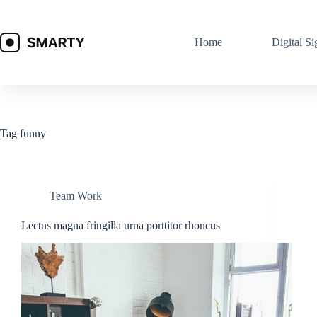
Skip
to
content
Home
Digital Si
Tag
funny
Team Work
Lectus magna fringilla urna porttitor rhoncus